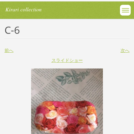
Kirari collection
C-6
前へ
次へ
スライドショー