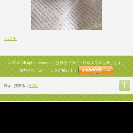
« 戻る
© 2014 All rights reserved.| は無断で加工・転送する事を禁じます。
無料でホームページを作成しよう
表示:
携帯版
|
PC版